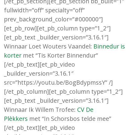
[/et_pb_section][et_pb_section bb_built=”1″
fullwidth=”off” specialty=”off”
prev_background_color=”#000000″]
[et_pb_row][et_pb_column type=”1_2″]
[et_pb_text _builder_version=”3.16.1″]
Winnaar Loet Wouters Vaandel:
Binnedur is
korter
met “Tis Korter Binnendur”
[/et_pb_text][et_pb_video
_builder_version=”3.16.1″
src=”https://youtu.be/BogBdypmssY” /]
[/et_pb_column][et_pb_column type=”1_2″]
[et_pb_text _builder_version=”3.16.1″]
Winnaar Ik Willem Trofee:
CV De
Plèkkers
met “In Schorsbos telde mee”
[/et_pb_text][et_pb_video