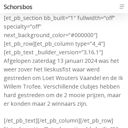
Skip
Me
Schorsbos
to
[et_pb_section bb_built=”1″ fullwidth=”off”
Close
main
specialty=”off”
Men
content
next_background_color=”#000000″]
[et_pb_row][et_pb_column type=”4_4″]
[et_pb_text _builder_version=”3.16.1″]
Afgelopen zaterdag 13 januari 2024 was het
weer zover het lieskusfist waar werd
gestreden om Loet Wouters Vaandel en de Ik
Willem Trofee. Verschillende clubjes hebben
hard gestreden om de 2 mooie prijzen, maar
er konden maar 2 winnaars zijn.
[/et_pb_text][/et_pb_column][/et_pb_row]