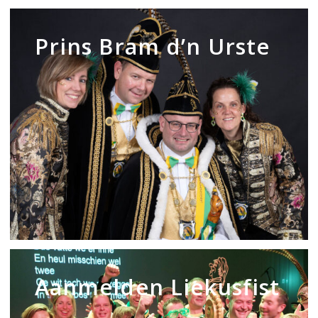
Prins
Bram
Prins Bram d’n Urste
d’n
Urste
Aanmelden
Liekusfist
Aanmelden Liekusfist