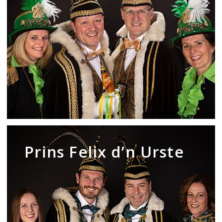
Urste
Prins
Felix
Prins Felix d’n Urste
d’n
Urste