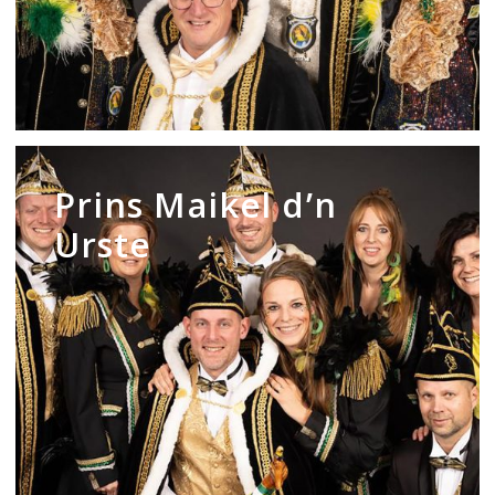
Prins
Maikel
Prins Maikel d’n
d’n
Urste
Urste