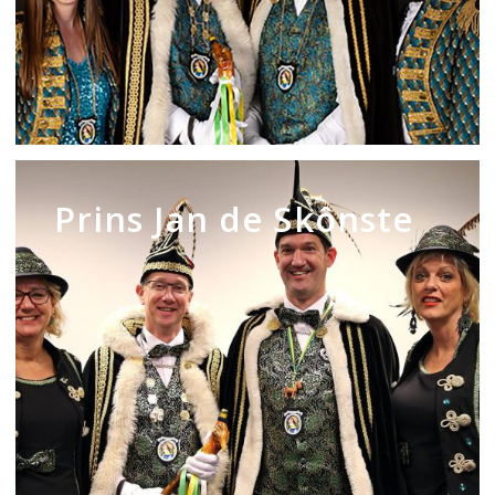
Prins
Jan
Prins Jan de Skônste
de
Skônste