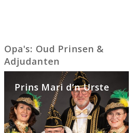
Opa's: Oud Prinsen &
Adjudanten
Prins
Mari
Prins Mari d’n Urste
d’n
Urste