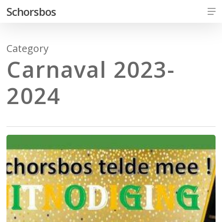
Skip
Me
Schorsbos
to
Close
main
Men
Category
content
Carnaval 2023-
2024
Prinselijke
receptie
prins
Maikel