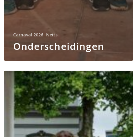
Carnaval 2026
Neits
Onderscheidingen
Vette
jus
tijdens
het
Snertconcert?!