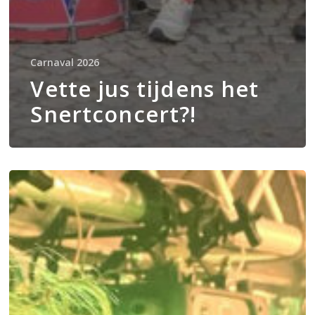
Carnaval 2026
Vette jus tijdens het
Snertconcert?!
Ter
plekke
pleebekke