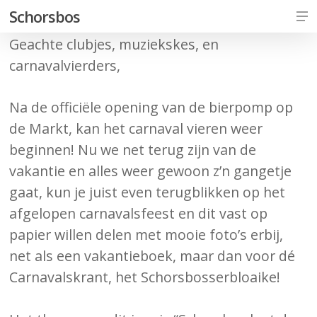
Skip
Me
Schorsbos
to
Geachte clubjes, muziekskes, en
Close
main
carnavalvierders,
Men
content
Na de officiële opening van de bierpomp op
de Markt, kan het carnaval vieren weer
beginnen! Nu we net terug zijn van de
vakantie en alles weer gewoon z’n gangetje
gaat, kun je juist even terugblikken op het
afgelopen carnavalsfeest en dit vast op
papier willen delen met mooie foto’s erbij,
net als een vakantieboek, maar dan voor dé
Carnavalskrant, het Schorsbosserbloaike!