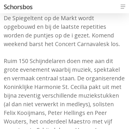
Skip
Me
Schorsbos
to
De Spiegeltent op de Markt wordt
Close
main
opgebouwd en bij de laatste repetities
Men
content
worden de puntjes op de i gezet. Komend
weekend barst het Concert Carnavalesk los.
Ruim 150 Schijndelaren doen mee aan dit
grote evenement waarbij muziek, spektakel
en vermaak centraal staan. De organiserende
Koninklijke Harmonie St. Cecilia pakt uit met
bijna zeventig verschillende muziekstukken
(al dan niet verwerkt in medleys), solisten
Felix Kooijmans, Peter Hellings en Peer
Wouters, het onderdeel Maestro met vijf