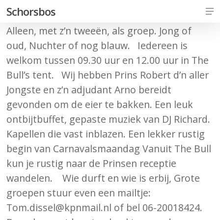
Skip
Me
Schorsbos
to
Alleen, met z’n tweeën, als groep. Jong of
Close
main
oud, Nuchter of nog blauw. Iedereen is
Men
content
welkom tussen 09.30 uur en 12.00 uur in The
Bull’s tent. Wij hebben Prins Robert d’n aller
Jongste en z’n adjudant Arno bereidt
gevonden om de eier te bakken. Een leuk
ontbijtbuffet, gepaste muziek van DJ Richard.
Kapellen die vast inblazen. Een lekker rustig
begin van Carnavalsmaandag Vanuit The Bull
kun je rustig naar de Prinsen receptie
wandelen. Wie durft en wie is erbij, Grote
groepen stuur even een mailtje:
Tom.dissel@kpnmail.nl of bel 06-20018424.