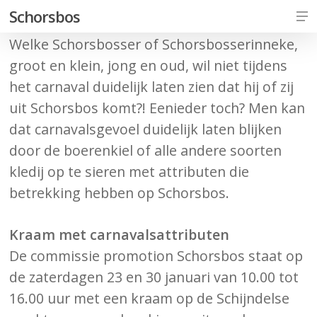
Skip
Me
Schorsbos
to
Welke Schorsbosser of Schorsbosserinneke,
Close
main
groot en klein, jong en oud, wil niet tijdens
Men
content
het carnaval duidelijk laten zien dat hij of zij
uit Schorsbos komt?! Eenieder toch? Men kan
dat carnavalsgevoel duidelijk laten blijken
door de boerenkiel of alle andere soorten
kledij op te sieren met attributen die
betrekking hebben op Schorsbos.
Kraam met carnavalsattributen
De commissie promotion Schorsbos staat op
de zaterdagen 23 en 30 januari van 10.00 tot
16.00 uur met een kraam op de Schijndelse