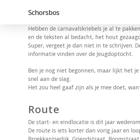
Skip
Schorsbos
to
main
Hebben de carnavalskriebels je al te pakke
content
en de teksten al bedacht, het hout gezaagd,
Super, vergeet je dan niet in te schrijven. 
informatie vinden over de Jeugdoptocht.
Ben je nog niet begonnen, maar lijkt het j
snel aan de slag.
Het zou heel gaaf zijn als je mee doet, wa
Route
De start- en eindlocatie is dit jaar weder
De route is iets korter dan vorig jaar en lo
Broekkantsedijk, Griendstraat, Boomstraat