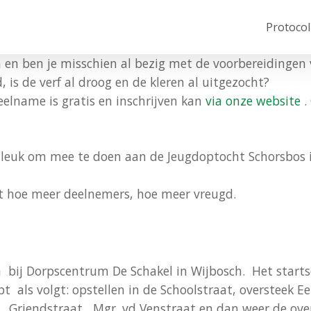
Protocol
n en ben je misschien al bezig met de voorbereidinge
 is de verf al droog en de kleren al uitgezocht?
Deelname is gratis en inschrijven kan
via onze website
.
e leuk om mee te doen aan de Jeugdoptocht Schorsbos 
nt hoe meer deelnemers, hoe meer vreugd.
om bij Dorpscentrum De Schakel in Wijbosch. Het start
opt als volgt: opstellen in de Schoolstraat, oversteek 
, Griendstraat, Mgr .vd Venstraat en dan weer de ove