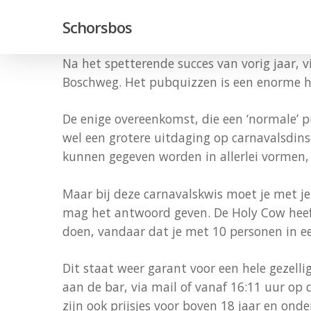
Skip
Schorsbos
to
main
Na het spetterende succes van vorig jaar, v
content
Boschweg. Het pubquizzen is een enorme hyp
De enige overeenkomst, die een ‘normale’ p
wel een grotere uitdaging op carnavalsdin
kunnen gegeven worden in allerlei vormen,
Maar bij deze carnavalskwis moet je met j
mag het antwoord geven. De Holy Cow heef
doen, vandaar dat je met 10 personen in 
Dit staat weer garant voor een hele gezell
aan de bar, via mail of vanaf 16:11 uur op 
zijn ook prijsjes voor boven 18 jaar en ond