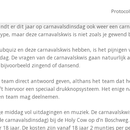
Protocol
indt er dit jaar op carnavalsdinsdag ook weer een carn
e, maar deze carnavalskwis is niet zoals je gewend be
ubquiz en deze carnavalskwis hebben, is het pijnigen 
sdag. De vragen van de carnavalskwis gaan natuurlijk 
 bijvoorbeeld zingend of dansend.
e team direct antwoord geven, althans het team dat h
t hiervoor een speciaal drukknopsysteem. Het enige 
een team mag deelnemen.
ige middag vol uitdagingen en muziek. De carnavalskwi
de carnavalsdinsdag) bij de Holy Cow op d’n Boschweg. 
er 18 jaar. De kosten zijn vanaf 18 jaar 2 muntjes per 