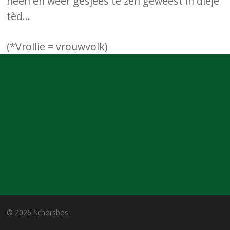
heen en weer gesjees te zèn geweest in dieje
tèd…
(*Vrollie = vrouwvolk)
© 2026 Schorsbos.