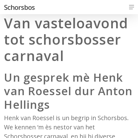
Skip
Me
Schorsbos
to
Van vasteloavond
Close
main
Men
content
tot schorsbosser
carnaval
Un gesprek mè Henk
van Roessel dur Anton
Hellings
Henk van Roessel is un begrip in Schorsbos.
We kennen ‘m ès nestor van het
Schorsbosser carnaval, en hij hi diverse