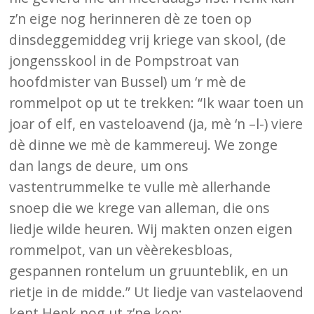
z’n eige nog herinneren dè ze toen op
dinsdeggemiddeg vrij kriege van skool, (de
jongensskool in de Pompstroat van
hoofdmister van Bussel) um ‘r mè de
rommelpot op ut te trekken: “Ik waar toen un
joar of elf, en vasteloavend (ja, mè ‘n –l-) viere
dè dinne we mè de kammereuj. We zonge
dan langs de deure, um ons
vastentrummelke te vulle mè allerhande
snoep die we krege van alleman, die ons
liedje wilde heuren. Wij makten onzen eigen
rommelpot, van un vèèrekesbloas,
gespannen rontelum un gruunteblik, en un
rietje in de midde.” Ut liedje van vastelaovend
kent Henk nog ut z’ne kop: