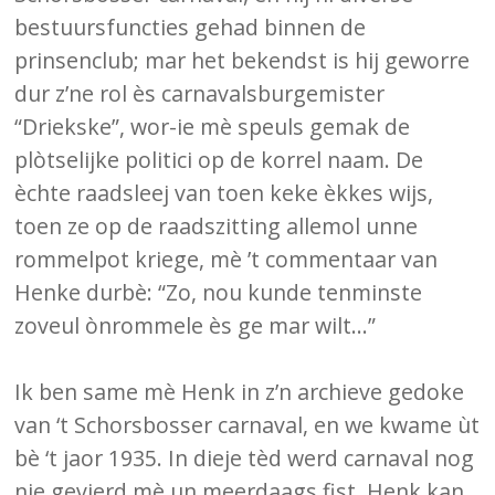
bestuursfuncties gehad binnen de
prinsenclub; mar het bekendst is hij geworre
dur z’ne rol ès carnavalsburgemister
“Driekske”, wor-ie mè speuls gemak de
plòtselijke politici op de korrel naam. De
èchte raadsleej van toen keke èkkes wijs,
toen ze op de raadszitting allemol unne
rommelpot kriege, mè ’t commentaar van
Henke durbè: “Zo, nou kunde tenminste
zoveul ònrommele ès ge mar wilt…”
Ik ben same mè Henk in z’n archieve gedoke
van ‘t Schorsbosser carnaval, en we kwame ùt
bè ‘t jaor 1935. In dieje tèd werd carnaval nog
nie gevierd mè un meerdaags fist. Henk kan