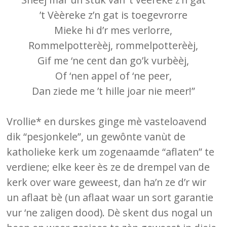
’t Vèèreke z’n gat is toegevrorre
Mieke hi d’r mes verlorre,
Rommelpotterèèj, rommelpotterèèj,
Gif me ‘ne cent dan go’k vurbèèj,
Of ‘nen appel of ‘ne peer,
Dan ziede me ’t hille joar nie meer!”
Vrollie* en durskes ginge mè vasteloavend
dik “pesjonkele”, un gewônte vanùt de
katholieke kerk um zogenaamde “aflaten” te
verdiene; elke keer ès ze de drempel van de
kerk over ware geweest, dan ha’n ze d’r wir
un aflaat bè (un aflaat waar un sort garantie
vur ‘ne zaligen dood). Dè skent dus nogal un