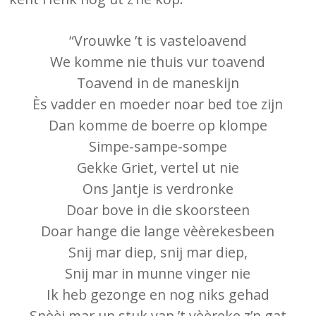
“Vrouwke ’t is vasteloavend
We komme nie thuis vur toavend
Toavend in de maneskijn
Ès vadder en moeder noar bed toe zijn
Dan komme de boerre op klompe
Simpe-sampe-sompe
Gekke Griet, vertel ut nie
Ons Jantje is verdronke
Doar bove in die skoorsteen
Doar hange die lange vèèrekesbeen
Snij mar diep, snij mar diep,
Snij mar in munne vinger nie
Ik heb gezonge en nog niks gehad
Snèèj mar un stuk van ’t vèèreke z’n gat