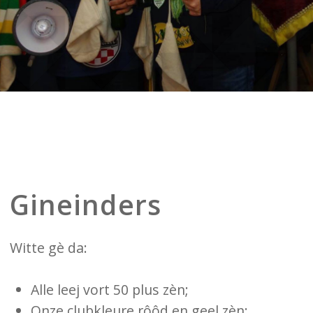
Gineinders
Witte gè da:
Alle leej vort 50 plus zèn;
Onze clubkleure rôôd en geel zèn;