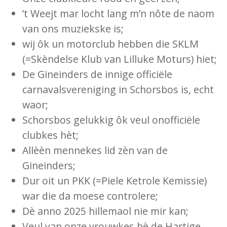
’t Weejt mar locht lang m’n nôte de naom
van ons muziekske is;
wij ôk un motorclub hebben die SKLM
(=Skèndelse Klub van Lilluke Moturs) hiet;
De Gineinders de innige officiële
carnavalsvereniging in Schorsbos is, echt
waor;
Schorsbos gelukkig ôk veul onofficiële
clubkes hèt;
Allèèn mennekes lid zèn van de
Gineinders;
Dur oit un PKK (=Piele Ketrole Kemissie)
war die da moese controlere;
Dè anno 2025 hillemaol nie mir kan;
Veul van onze vrouwkes bè de Hartige