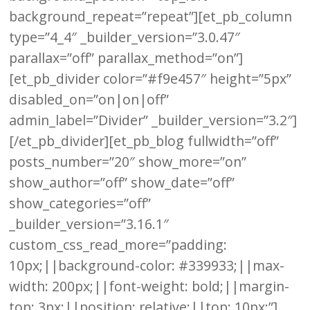
background_repeat=”repeat”][et_pb_column
type=”4_4″ _builder_version=”3.0.47″
parallax=”off” parallax_method=”on”]
[et_pb_divider color=”#f9e457″ height=”5px”
disabled_on=”on|on|off”
admin_label=”Divider” _builder_version=”3.2″]
[/et_pb_divider][et_pb_blog fullwidth=”off”
posts_number=”20″ show_more=”on”
show_author=”off” show_date=”off”
show_categories=”off”
_builder_version=”3.16.1″
custom_css_read_more=”padding:
10px;||background-color: #339933;||max-
width: 200px;||font-weight: bold;||margin-
top: 3px;||position: relative;||top: 10px;”]