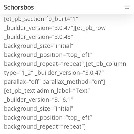
Skip
Me
Schorsbos
to
[et_pb_section fb_built=”1″
Close
main
_builder_version=”3.0.47″][et_pb_row
Men
content
_builder_version=”3.0.48″
background_size=”initial”
background_position=”top_left”
background_repeat=”repeat”][et_pb_column
type=”1_2″ _builder_version=”3.0.47″
parallax=”off” parallax_method=”on”]
[et_pb_text admin_label=”Text”
_builder_version=”3.16.1″
background_size=”initial”
background_position=”top_left”
background_repeat=”repeat”]