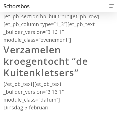
Skip
Me
Schorsbos
to
[et_pb_section bb_built=”1″][et_pb_row]
Close
main
[et_pb_column type=”1_3″][et_pb_text
Men
content
_builder_version=”3.16.1″
module_class=”evenement”]
Verzamelen
kroegentocht “de
Kuitenkletsers”
[/et_pb_text][et_pb_text
_builder_version=”3.16.1″
module_class=”datum”]
Dinsdag 5 februari