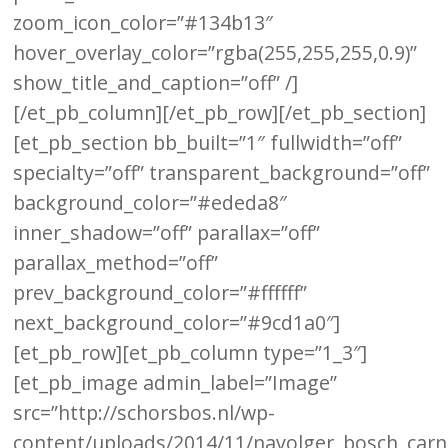
zoom_icon_color=”#134b13″
hover_overlay_color=”rgba(255,255,255,0.9)”
show_title_and_caption=”off” /]
[/et_pb_column][/et_pb_row][/et_pb_section]
[et_pb_section bb_built=”1″ fullwidth=”off”
specialty=”off” transparent_background=”off”
background_color=”#ededa8″
inner_shadow=”off” parallax=”off”
parallax_method=”off”
prev_background_color=”#ffffff”
next_background_color=”#9cd1a0″]
[et_pb_row][et_pb_column type=”1_3″]
[et_pb_image admin_label=”Image”
src=”http://schorsbos.nl/wp-
content/uploads/2014/11/navolger_bosch_carn