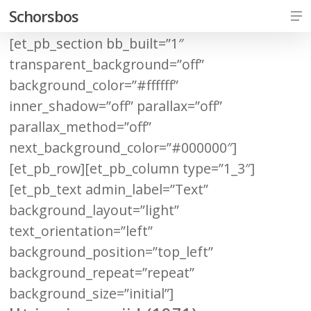
Skip
Me
Schorsbos
to
[et_pb_section bb_built=”1″
Close
main
transparent_background=”off”
Men
content
background_color=”#ffffff”
inner_shadow=”off” parallax=”off”
parallax_method=”off”
next_background_color=”#000000″]
[et_pb_row][et_pb_column type=”1_3″]
[et_pb_text admin_label=”Text”
background_layout=”light”
text_orientation=”left”
background_position=”top_left”
background_repeat=”repeat”
background_size=”initial”]