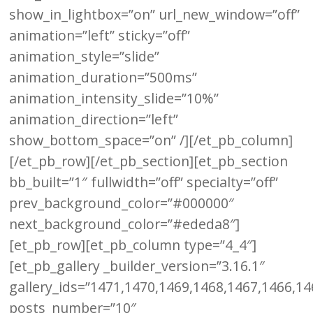
show_in_lightbox=”on” url_new_window=”off”
animation=”left” sticky=”off”
animation_style=”slide”
animation_duration=”500ms”
animation_intensity_slide=”10%”
animation_direction=”left”
show_bottom_space=”on” /][/et_pb_column]
[/et_pb_row][/et_pb_section][et_pb_section
bb_built=”1″ fullwidth=”off” specialty=”off”
prev_background_color=”#000000″
next_background_color=”#ededa8″]
[et_pb_row][et_pb_column type=”4_4″]
[et_pb_gallery _builder_version=”3.16.1″
gallery_ids=”1471,1470,1469,1468,1467,1466,1
posts_number=”10″